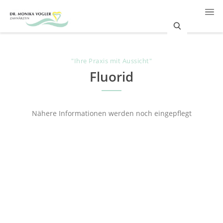
S
e
"Ihre Praxis mit Aussicht"
a
Fluorid
r
c
Nähere Informationen werden noch eingepflegt
h