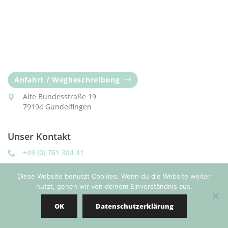
Anfahrt / Wegbeschreibung
Alte Bundesstraße 19
79194 Gundelfingen
Unser Kontakt
+49 (0) 761 304 41
praxis@zahnaerztin-vogler.com
Diese Website benutzt Cookies. Wenn du die Website weiter
nutzt, gehen wir von deinem Einverständnis aus.
Copyright © 2020 Dr. Monika Vogler |
Impressum
|
Datenschutz
OK
Datenschutzerklärung