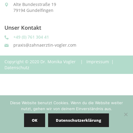
Alte Bundesstraße 19
79194 Gundelfingen
Unser Kontakt
+49 (0) 761 304 41
praxis@zahnaerztin-vogler.com
Copyright © 2020 Dr. Monika Vogler |
Impressum
|
Datenschutz
Diese Website benutzt Cookies. Wenn du die Website weiter
nutzt, gehen wir von deinem Einverständnis aus.
OK
Datenschutzerklärung