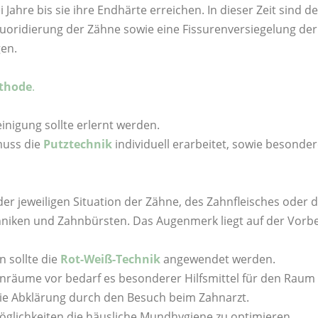
hre bis sie ihre Endhärte erreichen. In dieser Zeit sind d
ridierung der Zähne sowie eine Fissurenversiegelung de
gen.
ethode
.
nigung sollte erlernt werden.
muss die
Putztechnik
individuell erarbeitet, sowie besonde
r jeweiligen Situation der Zähne, des Zahnfleisches oder 
niken und Zahnbürsten. Das Augenmerk liegt auf der Vorbe
n sollte die
Rot-Weiß-Technik
angewendet werden.
nräume vor bedarf es besonderer Hilfsmittel für den Raum
ie Abklärung durch den Besuch beim Zahnarzt.
öglichkeiten die häusliche Mundhygiene zu optimieren.