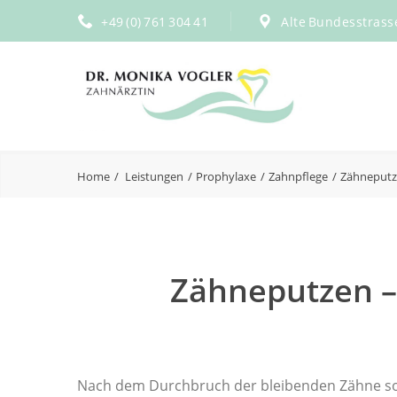
+49 (0) 761 304 41
Alte Bundesstrass
Home
Leistungen
Prophylaxe
Zahnpflege
Zähneput
Zähneputzen –
Nach dem Durchbruch der bleibenden Zähne soll