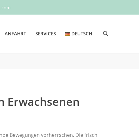
r.com
ANFAHRT
SERVICES
DEUTSCH
S
e
a
r
c
h
um Erwachsenen
ende Bewegungen vorherrschen. Die frisch